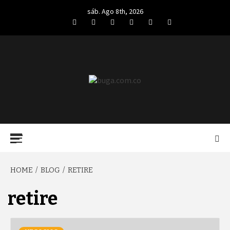
Skip
sáb. Ago 8th, 2026
to
Facebook
Twitter
LinkedIn
VK
YouTube
Instagram
content
BUGA.COM.CO
Primary
Menu
HOME
BLOG
RETIRE
retire