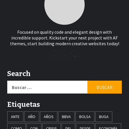
Focused on quality code and elegant design with
incredible support. Kickstart your next project with AF
themes, start building modern creative websites today!
Search
Buscar:
Etiquetas
ANTE
AÑO
AÑOS
BBVA
BOLSA
BUGA
COMO
CON
CRISIS
DEL
DESDE
ECONOMÍA