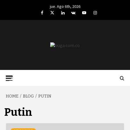
Skip
jue. Ago 6th, 2026
to
Facebook
Twitter
LinkedIn
VK
YouTube
Instagram
content
BUGA.COM.CO
Primary
Menu
HOME
BLOG
PUTIN
Putin