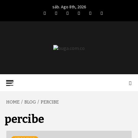
Skip
sáb. Ago 8th, 2026
to
Facebook
Twitter
LinkedIn
VK
YouTube
Instagram
content
BUGA.COM.CO
Primary
Menu
HOME
BLOG
PERCIBE
percibe