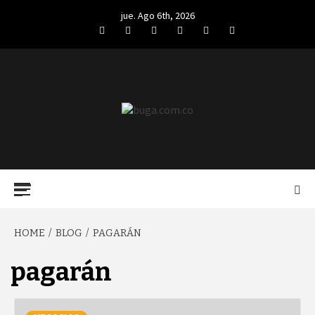
Skip
jue. Ago 6th, 2026
to
Facebook
Twitter
LinkedIn
VK
YouTube
Instagram
content
BUGA.COM.CO
Primary
Menu
HOME
BLOG
PAGARÁN
pagarán