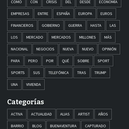
COMO
CON
CRISIS
DEL
DESDE
ECONOMÍA
EMPRESAS
ENTRE
ESPAÑA
EUROPA
EUROS
FINANCIEROS
GOBIERNO
GUERRA
HASTA
LAS
LOS
MERCADO
MERCADOS
MILLONES
MÁS
NACIONAL
NEGOCIOS
NUEVA
NUEVO
OPINIÓN
PARA
PERO
POR
QUÉ
SOBRE
SPORT
SPORTS
SUS
TELEFÓNICA
TRAS
TRUMP
UNA
VIVIENDA
Categorías
ACTIVA
ACTUALIDAD
ALIAS
ARTIST
AÑOS
BARRIO
BLOG
BUENAVENTURA
CAPTURADO