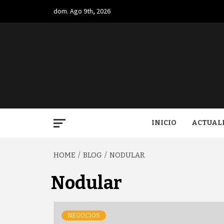
Skip
dom. Ago 9th, 2026
to
content
BUGA.
INICIO
ACTUAL
HOME
BLOG
NODULAR
Nodular
NEGOCIOS