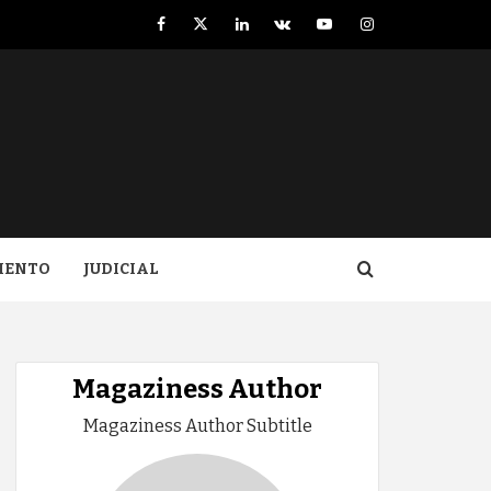
Facebook
Twitter
LinkedIn
VK
YouTube
Instagram
IENTO
JUDICIAL
Magaziness Author
Magaziness Author Subtitle