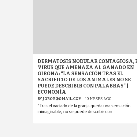
DERMATOSIS NODULAR CONTAGIOSA, 
VIRUS QUE AMENAZA AL GANADO EN
GIRONA: “LA SENSACIÓN TRAS EL
SACRIFICIO DE LOS ANIMALES NO SE
PUEDE DESCRIBIR CON PALABRAS” |
ECONOMÍA
BY
JORGE@GMAIL.COM
10 MESES AGO
“Tras el vaciado de la granja queda una sensación
agram
inimaginable, no se puede describir con