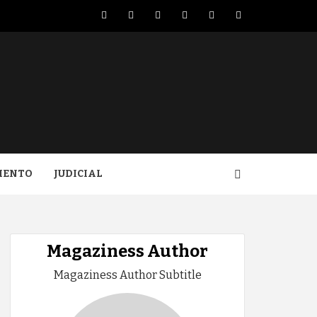
Facebook
Twitter
LinkedIn
VK
YouTube
Instagram
IENTO
JUDICIAL
Magaziness Author
Magaziness Author Subtitle