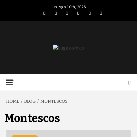
Skip
lun. Ago 10th, 2026
to
Facebook
Twitter
LinkedIn
VK
YouTube
Instagram
content
BUGA.COM.CO
Primary
Menu
HOME
BLOG
MONTESCOS
Montescos