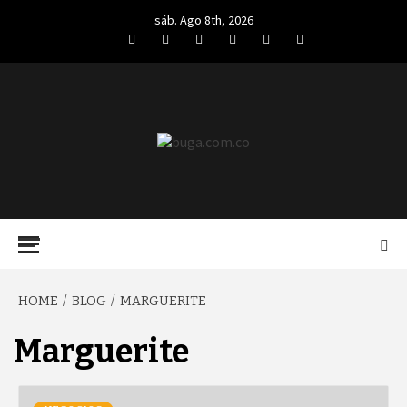
Skip
sáb. Ago 8th, 2026
to
Facebook
Twitter
LinkedIn
VK
YouTube
Instagram
content
BUGA.COM.CO
Primary
Menu
HOME
BLOG
MARGUERITE
Marguerite