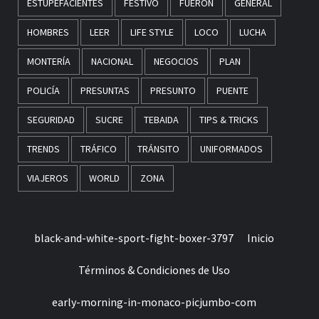
ESTUPEFACIENTES
FESTIVO
FUERON
GENERAL
HOMBRES
LEER
LIFE STYLE
LOCO
LUCHA
MONTERÍA
NACIONAL
NEGOCIOS
PLAN
POLICÍA
PRESUNTAS
PRESUNTO
PUENTE
SEGURIDAD
SUCRE
TEBAIDA
TIPS & TRICKS
TRENDS
TRÁFICO
TRÁNSITO
UNIFORMADOS
VIAJEROS
WORLD
ZONA
black-and-white-sport-fight-boxer-3797
Inicio
Términos & Condiciones de Uso
early-morning-in-monaco-picjumbo-com