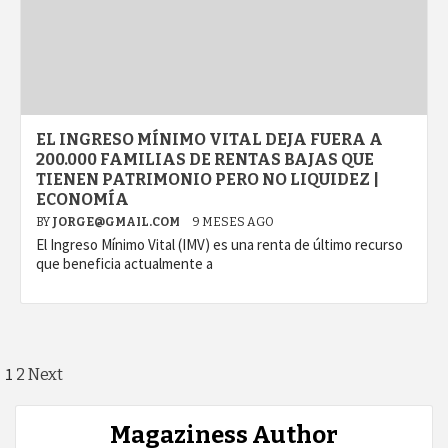
EL INGRESO MÍNIMO VITAL DEJA FUERA A
200.000 FAMILIAS DE RENTAS BAJAS QUE
TIENEN PATRIMONIO PERO NO LIQUIDEZ |
ECONOMÍA
BY
JORGE@GMAIL.COM
9 MESES AGO
El Ingreso Mínimo Vital (IMV) es una renta de último recurso
que beneficia actualmente a
Paginación
1
2
Next
de
Magaziness Author