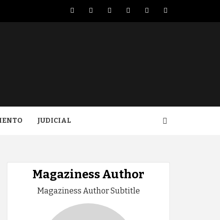
Facebook
Twitter
LinkedIn
VK
YouTube
Instagram
IENTO
JUDICIAL
Magaziness Author
Magaziness Author Subtitle