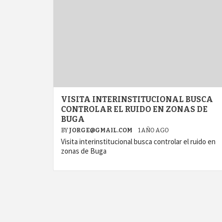
VISITA INTERINSTITUCIONAL BUSCA
CONTROLAR EL RUIDO EN ZONAS DE
BUGA
BY
JORGE@GMAIL.COM
1 AÑO AGO
Visita interinstitucional busca controlar el ruido en
zonas de Buga
agram