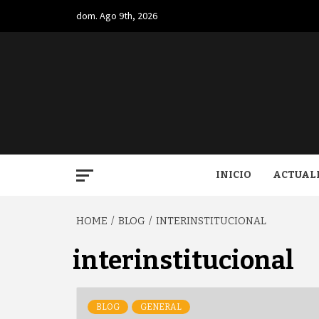
Skip
dom. Ago 9th, 2026
to
content
BUGA.
INICIO
ACTUAL
HOME
BLOG
INTERINSTITUCIONAL
interinstitucional
BLOG
GENERAL