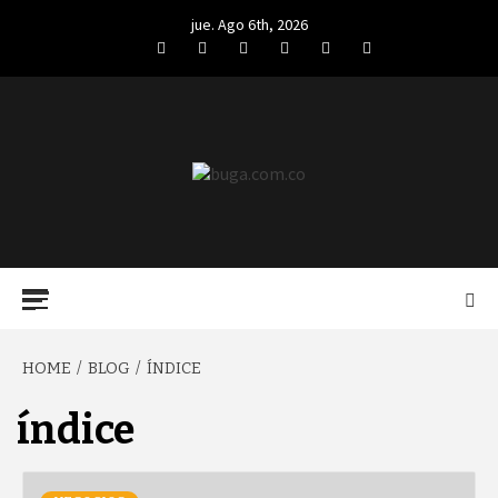
Skip
jue. Ago 6th, 2026
to
Facebook
Twitter
LinkedIn
VK
YouTube
Instagram
content
BUGA.COM.CO
Primary
Menu
HOME
BLOG
ÍNDICE
índice