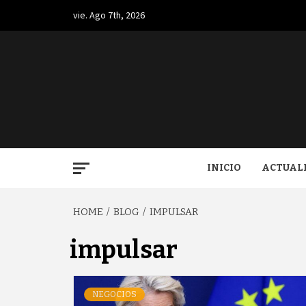
Skip
vie. Ago 7th, 2026
to
content
BUGA.
INICIO
ACTUAL
HOME
BLOG
IMPULSAR
impulsar
NEGOCIOS