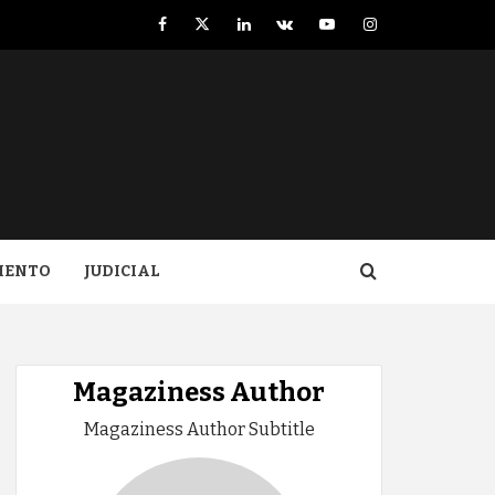
Facebook
Twitter
LinkedIn
VK
YouTube
Instagram
IENTO
JUDICIAL
Magaziness Author
Magaziness Author Subtitle