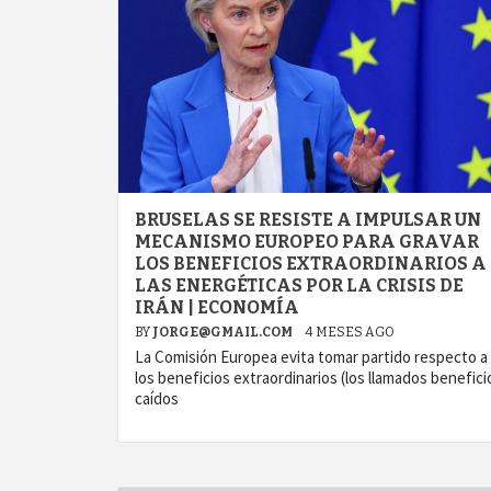
BRUSELAS SE RESISTE A IMPULSAR UN
MECANISMO EUROPEO PARA GRAVAR
LOS BENEFICIOS EXTRAORDINARIOS A
LAS ENERGÉTICAS POR LA CRISIS DE
IRÁN | ECONOMÍA
BY
JORGE@GMAIL.COM
4 MESES AGO
La Comisión Europea evita tomar partido respecto a
los beneficios extraordinarios (los llamados benefici
agram
caídos