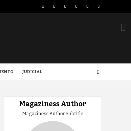
Facebook
Twitter
LinkedIn
VK
YouTube
Instagram
IENTO
JUDICIAL
Magaziness Author
Magaziness Author Subtitle