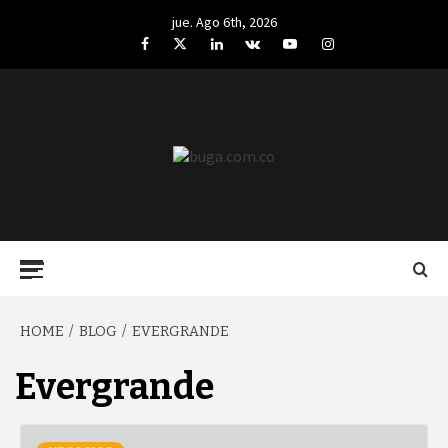
Skip
jue. Ago 6th, 2026
to
Facebook
Twitter
LinkedIn
VK
YouTube
Instagram
content
BUGA.COM.CO
Primary
Menu
HOME
BLOG
EVERGRANDE
Evergrande