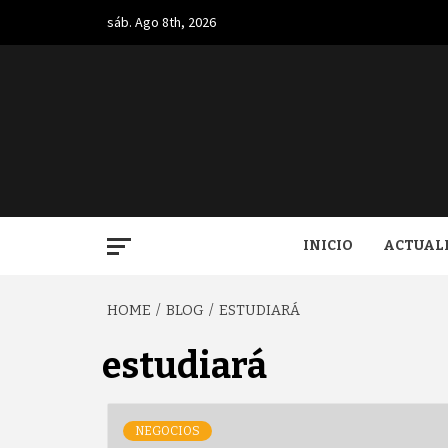
Skip
sáb. Ago 8th, 2026
to
content
BUGA.
INICIO
ACTUAL
HOME
BLOG
ESTUDIARÁ
estudiará
NEGOCIOS