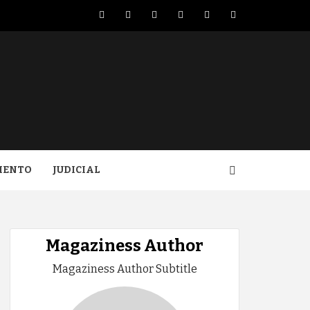
Facebook
Twitter
LinkedIn
VK
YouTube
Instagram
IENTO
JUDICIAL
Magaziness Author
Magaziness Author Subtitle