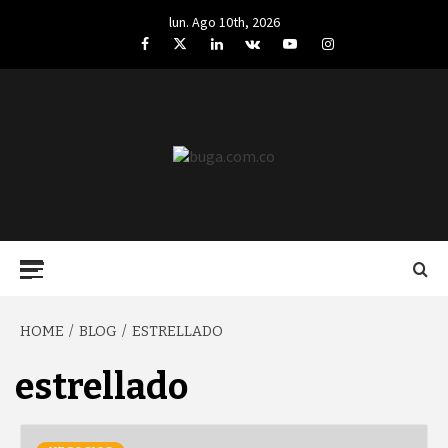
Skip
lun. Ago 10th, 2026
to
Facebook
Twitter
LinkedIn
VK
YouTube
Instagram
content
BUGA.COM.CO
Primary
Menu
HOME
BLOG
ESTRELLADO
estrellado