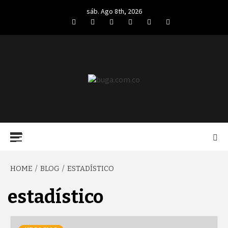
Skip
sáb. Ago 8th, 2026
to
Facebook
Twitter
LinkedIn
VK
YouTube
Instagram
content
BUGA.COM.CO
Primary
Menu
HOME
BLOG
ESTADÍSTICO
estadístico