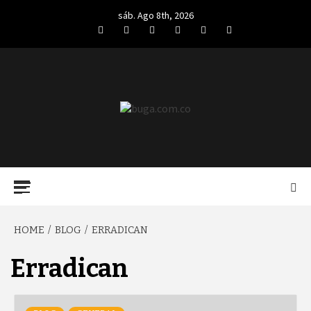
Skip
sáb. Ago 8th, 2026
to
Facebook
Twitter
LinkedIn
VK
YouTube
Instagram
content
BUGA.COM.CO
Primary
Menu
HOME
BLOG
ERRADICAN
Erradican