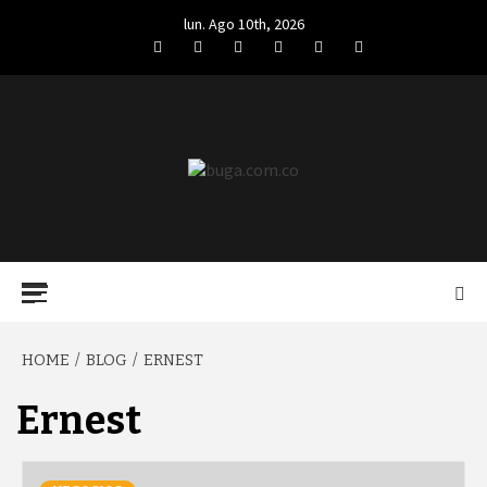
Skip
lun. Ago 10th, 2026
to
Facebook
Twitter
LinkedIn
VK
YouTube
Instagram
content
BUGA.COM.CO
Primary
Menu
HOME
BLOG
ERNEST
Ernest