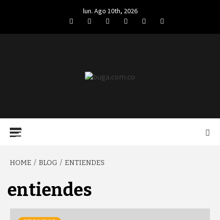
Skip
lun. Ago 10th, 2026
to
Facebook
Twitter
LinkedIn
VK
YouTube
Instagram
content
BUGA.COM.CO
Primary
Menu
HOME
BLOG
ENTIENDES
entiendes