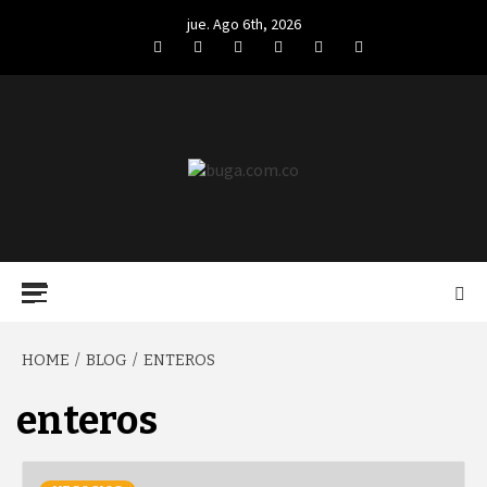
Skip
jue. Ago 6th, 2026
to
Facebook
Twitter
LinkedIn
VK
YouTube
Instagram
content
BUGA.COM.CO
Primary
Menu
HOME
BLOG
ENTEROS
enteros