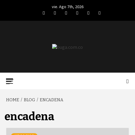
Skip
vie. Ago 7th, 2026
to
Facebook
Twitter
LinkedIn
VK
YouTube
Instagram
content
BUGA.COM.CO
Primary
Menu
HOME
BLOG
ENCADENA
encadena