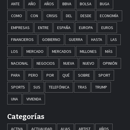
ANTE
AÑO
AÑOS
BBVA
BOLSA
BUGA
COMO
CON
CRISIS
DEL
DESDE
ECONOMÍA
EMPRESAS
ENTRE
ESPAÑA
EUROPA
EUROS
FINANCIEROS
GOBIERNO
GUERRA
HASTA
LAS
LOS
MERCADO
MERCADOS
MILLONES
MÁS
NACIONAL
NEGOCIOS
NUEVA
NUEVO
OPINIÓN
PARA
PERO
POR
QUÉ
SOBRE
SPORT
SPORTS
SUS
TELEFÓNICA
TRAS
TRUMP
UNA
VIVIENDA
Categorías
ACTIVA
ACTUALIDAD
ALIAS
ARTIST
AÑOS