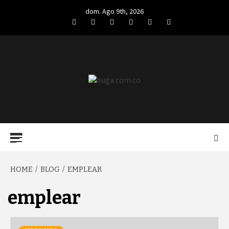
Skip
dom. Ago 9th, 2026
to
Facebook
Twitter
LinkedIn
VK
YouTube
Instagram
content
BUGA.COM.CO
Primary
Menu
HOME
BLOG
EMPLEAR
emplear