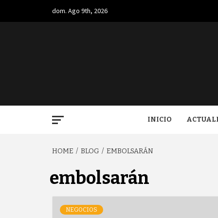
Skip
dom. Ago 9th, 2026
to
content
BUGA.
INICIO
ACTUAL
HOME
BLOG
EMBOLSARÁN
embolsarán
NEGOCIOS