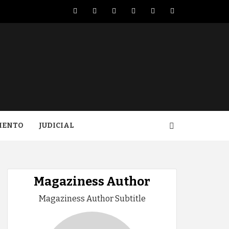
Facebook
Twitter
LinkedIn
VK
YouTube
Instagram
IENTO
JUDICIAL
Magaziness Author
Magaziness Author Subtitle