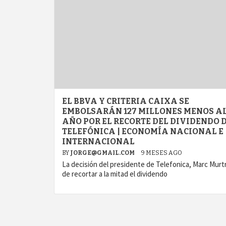
EL BBVA Y CRITERIA CAIXA SE
EMBOLSARÁN 127 MILLONES MENOS A
AÑO POR EL RECORTE DEL DIVIDENDO 
TELEFÓNICA | ECONOMÍA NACIONAL E
INTERNACIONAL
BY
JORGE@GMAIL.COM
9 MESES AGO
La decisión del presidente de Telefonica, Marc Murt
de recortar a la mitad el dividendo
agram