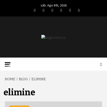
Skip
sáb. Ago 8th, 2026
to
Facebook
Twitter
LinkedIn
VK
YouTube
Instagram
content
BUGA.COM.CO
Primary
Menu
HOME
BLOG
ELIMINE
elimine