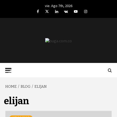
Skip
vie. Ago 7th, 2026
to
Facebook
Twitter
LinkedIn
VK
YouTube
Instagram
content
BUGA.COM.CO
Primary
Menu
HOME
BLOG
ELIJAN
elijan