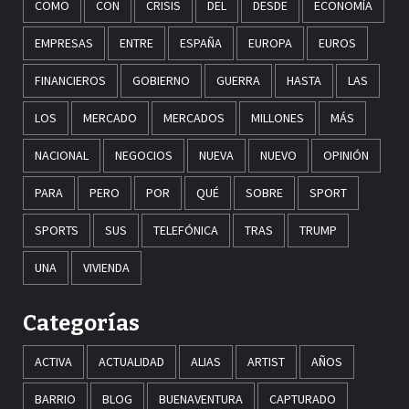
COMO
CON
CRISIS
DEL
DESDE
ECONOMÍA
EMPRESAS
ENTRE
ESPAÑA
EUROPA
EUROS
FINANCIEROS
GOBIERNO
GUERRA
HASTA
LAS
LOS
MERCADO
MERCADOS
MILLONES
MÁS
NACIONAL
NEGOCIOS
NUEVA
NUEVO
OPINIÓN
PARA
PERO
POR
QUÉ
SOBRE
SPORT
SPORTS
SUS
TELEFÓNICA
TRAS
TRUMP
UNA
VIVIENDA
Categorías
ACTIVA
ACTUALIDAD
ALIAS
ARTIST
AÑOS
BARRIO
BLOG
BUENAVENTURA
CAPTURADO