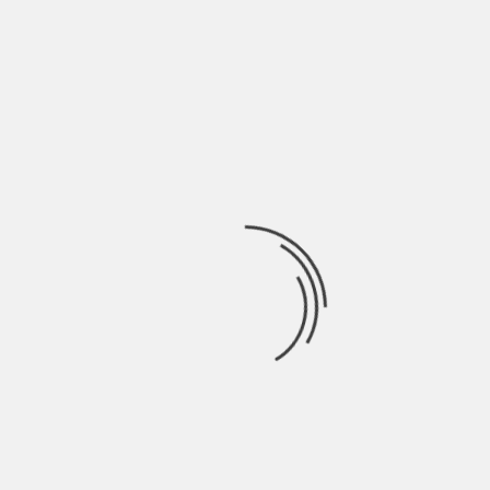
nacional
Negocios
personales
Photography
plan
policía
presuntas
presunto
puente
Ramp
seguridad
sucre