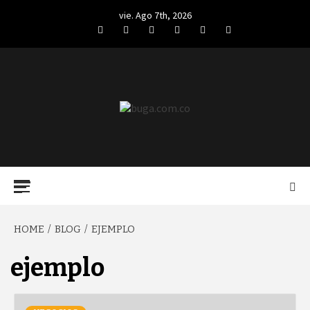
Skip
vie. Ago 7th, 2026
to
Facebook
Twitter
LinkedIn
VK
YouTube
Instagram
content
BUGA.COM.CO
Primary
Menu
HOME
BLOG
EJEMPLO
ejemplo