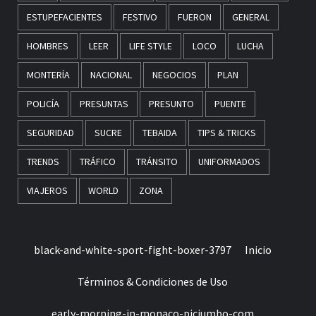
ESTUPEFACIENTES
FESTIVO
FUERON
GENERAL
HOMBRES
LEER
LIFE STYLE
LOCO
LUCHA
MONTERÍA
NACIONAL
NEGOCIOS
PLAN
POLICÍA
PRESUNTAS
PRESUNTO
PUENTE
SEGURIDAD
SUCRE
TEBAIDA
TIPS & TRICKS
TRENDS
TRÁFICO
TRÁNSITO
UNIFORMADOS
VIAJEROS
WORLD
ZONA
black-and-white-sport-fight-boxer-3797
Inicio
Términos & Condiciones de Uso
early-morning-in-monaco-picjumbo-com