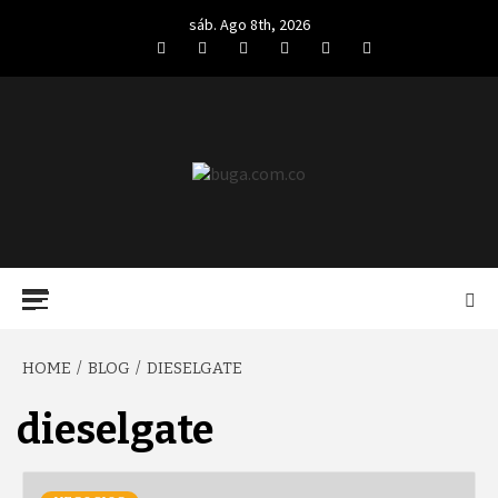
Skip
sáb. Ago 8th, 2026
to
Facebook
Twitter
LinkedIn
VK
YouTube
Instagram
content
BUGA.COM.CO
Primary
Menu
HOME
BLOG
DIESELGATE
dieselgate