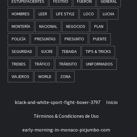
ESTUPEFACIENTES
FESTIVO
FUERON
GENERAL
HOMBRES
LEER
LIFE STYLE
LOCO
LUCHA
MONTERÍA
NACIONAL
NEGOCIOS
PLAN
POLICÍA
PRESUNTAS
PRESUNTO
PUENTE
SEGURIDAD
SUCRE
TEBAIDA
TIPS & TRICKS
TRENDS
TRÁFICO
TRÁNSITO
UNIFORMADOS
VIAJEROS
WORLD
ZONA
black-and-white-sport-fight-boxer-3797
Inicio
Términos & Condiciones de Uso
early-morning-in-monaco-picjumbo-com