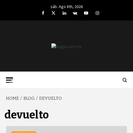
Skip
sáb. Ago 8th, 2026
to
Facebook
Twitter
LinkedIn
VK
YouTube
Instagram
content
BUGA.COM.CO
Primary
Menu
HOME
BLOG
DEVUELTO
devuelto