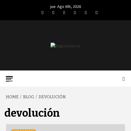
Skip
jue. Ago 6th, 2026
to
Facebook
Twitter
LinkedIn
VK
YouTube
Instagram
content
BUGA.COM.CO
Primary
Menu
HOME
BLOG
DEVOLUCIÓN
devolución