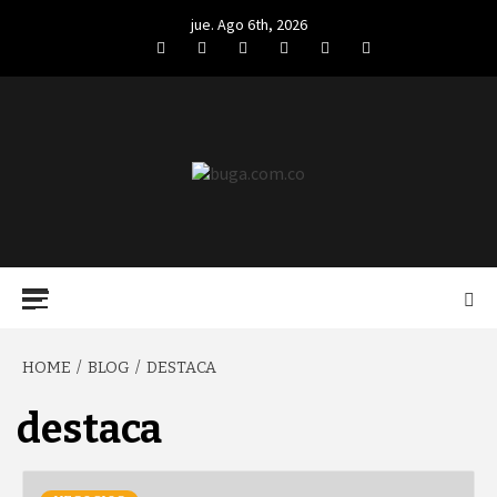
Skip
jue. Ago 6th, 2026
to
Facebook
Twitter
LinkedIn
VK
YouTube
Instagram
content
BUGA.COM.CO
Primary
Menu
HOME
BLOG
DESTACA
destaca