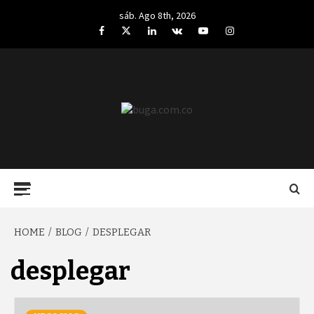
Skip
sáb. Ago 8th, 2026
to
Facebook
Twitter
LinkedIn
VK
YouTube
Instagram
content
BUGA.COM.CO
Primary
Menu
HOME
BLOG
DESPLEGAR
desplegar