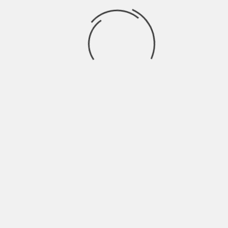
presunto
puente
Ramp
seguridad
sucre
tebaida
Tips & Tricks
tráfico
tránsito
Trends
uniformados