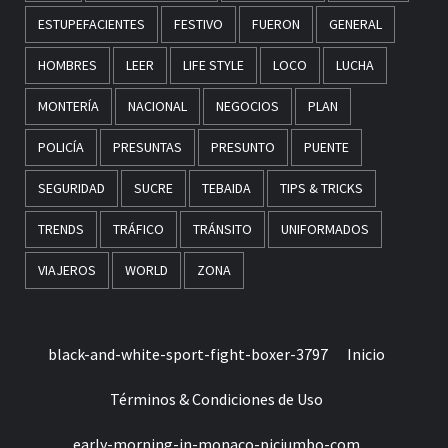
ESTUPEFACIENTES
FESTIVO
FUERON
GENERAL
HOMBRES
LEER
LIFE STYLE
LOCO
LUCHA
MONTERÍA
NACIONAL
NEGOCIOS
PLAN
POLICÍA
PRESUNTAS
PRESUNTO
PUENTE
SEGURIDAD
SUCRE
TEBAIDA
TIPS & TRICKS
TRENDS
TRÁFICO
TRÁNSITO
UNIFORMADOS
VIAJEROS
WORLD
ZONA
black-and-white-sport-fight-boxer-3797
Inicio
Términos & Condiciones de Uso
early-morning-in-monaco-picjumbo-com