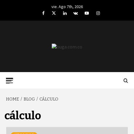
Skip
vie. Ago 7th, 2026
to
Facebook
Twitter
LinkedIn
VK
YouTube
Instagram
content
BUGA.COM.CO
Primary
Menu
HOME
BLOG
CÁLCULO
cálculo