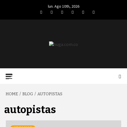
Skip
lun. Ago 10th, 2026
to
Facebook
Twitter
LinkedIn
VK
YouTube
Instagram
content
BUGA.COM.CO
Primary
Menu
HOME
BLOG
AUTOPISTAS
autopistas