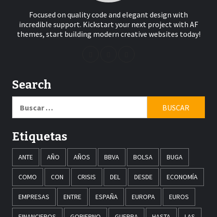
Focused on quality code and elegant design with
incredible support. Kickstart your next project with AF
themes, start building modern creative websites today!
Search
Buscar:
Etiquetas
ANTE
AÑO
AÑOS
BBVA
BOLSA
BUGA
COMO
CON
CRISIS
DEL
DESDE
ECONOMÍA
EMPRESAS
ENTRE
ESPAÑA
EUROPA
EUROS
FINANCIEROS
GOBIERNO
GUERRA
HASTA
LAS