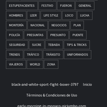
ESTUPEFACIENTES
FESTIVO
FUERON
GENERAL
HOMBRES
LEER
LIFE STYLE
LOCO
LUCHA
MONTERÍA
NACIONAL
NEGOCIOS
PLAN
POLICÍA
PRESUNTAS
PRESUNTO
PUENTE
SEGURIDAD
SUCRE
TEBAIDA
TIPS & TRICKS
TRENDS
TRÁFICO
TRÁNSITO
UNIFORMADOS
VIAJEROS
WORLD
ZONA
black-and-white-sport-fight-boxer-3797
Inicio
Términos & Condiciones de Uso
early-morning-in-monaco-picjumbo-com