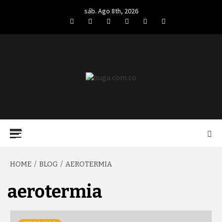
Skip
sáb. Ago 8th, 2026
to
Facebook
Twitter
LinkedIn
VK
YouTube
Instagram
content
BUGA.COM.CO
Primary
Menu
HOME
BLOG
AEROTERMIA
aerotermia