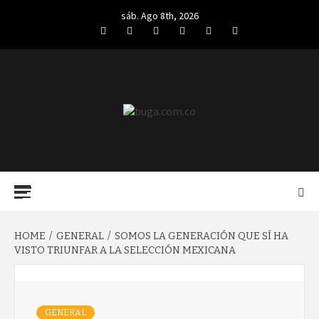
Skip
sáb. Ago 8th, 2026
to
Facebook
Twitter
LinkedIn
VK
YouTube
Instagram
content
BUGA.COM.CO
Primary
Menu
HOME
GENERAL
SOMOS LA GENERACIÓN QUE SÍ HA
VISTO TRIUNFAR A LA SELECCIÓN MEXICANA
GENERAL