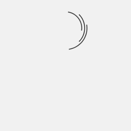
Inveready y Mayoral asumen el control de Parlem
Ferran Torres, el héroe del Mundial regresa a su
pueblo, Foios
Solo Niewiadoma vuela en el Mont Ventoux del Tour
de Francia
El Mundial de MotoGP retoma la lucha por el título
más apretada del siglo XXI
Categorías
activa
Actualidad
alias
años