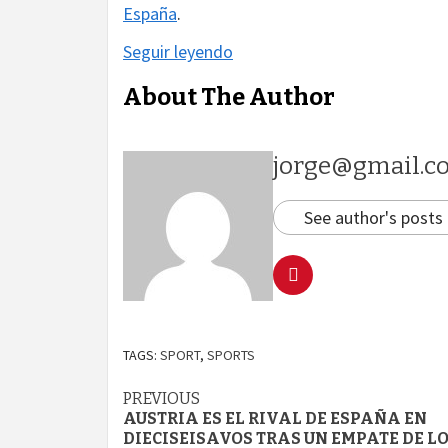
España
.
Seguir leyendo
About The Author
jorge@gmail.c
See author's posts
TAGS:
SPORT
,
SPORTS
Continue
PREVIOUS
AUSTRIA ES EL RIVAL DE ESPAÑA EN
Reading
DIECISEISAVOS TRAS UN EMPATE DE L