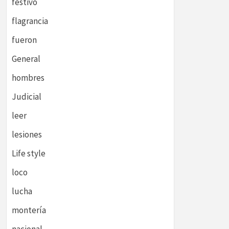
festivo
flagrancia
fueron
General
hombres
Judicial
leer
lesiones
Life style
loco
lucha
montería