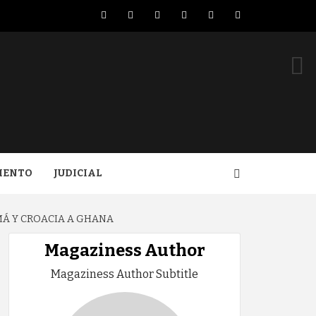
Facebook
Twitter
LinkedIn
VK
YouTube
Instagram
IENTO
JUDICIAL
MÁ Y CROACIA A GHANA
Magaziness Author
Magaziness Author Subtitle