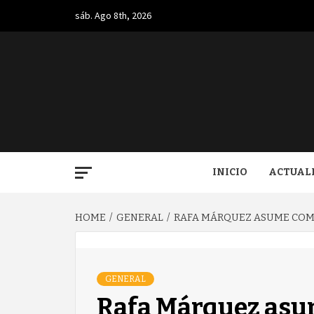
Skip
sáb. Ago 8th, 2026
to
content
BUGA.
INICIO
ACTUAL
HOME
GENERAL
RAFA MÁRQUEZ ASUME COM
GENERAL
Rafa Márquez as