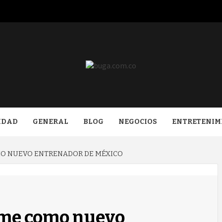
COM.CO
IDAD
GENERAL
BLOG
NEGOCIOS
ENTRETENIM
O NUEVO ENTRENADOR DE MÉXICO
ume como nuevo