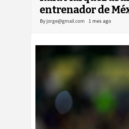
entrenador de Mé
By
jorge@gmail.com
1 mes ago
agram