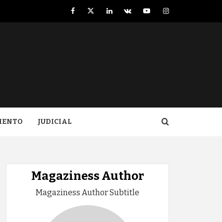
Facebook
Twitter
LinkedIn
VK
YouTube
Instagram
IENTO
JUDICIAL
Magaziness Author
Magaziness Author Subtitle