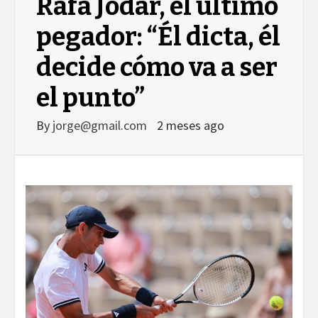
Rafa Jódar, el último
pegador: “Él dicta, él
decide cómo va a ser
el punto”
By
jorge@gmail.com
2 meses ago