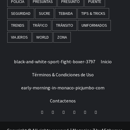
POLICÍA
PRESUNTAS
PRESUNTO
PUENTE
SEGURIDAD
SUCRE
TEBAIDA
TIPS & TRICKS
TRENDS
TRÁFICO
TRÁNSITO
UNIFORMADOS
VIAJEROS
WORLD
ZONA
black-and-white-sport-fight-boxer-3797
Inicio
Términos & Condiciones de Uso
early-morning-in-monaco-picjumbo-com
Contactenos
Facebook
Twitter
LinkedIn
VK
YouTube
Instagram