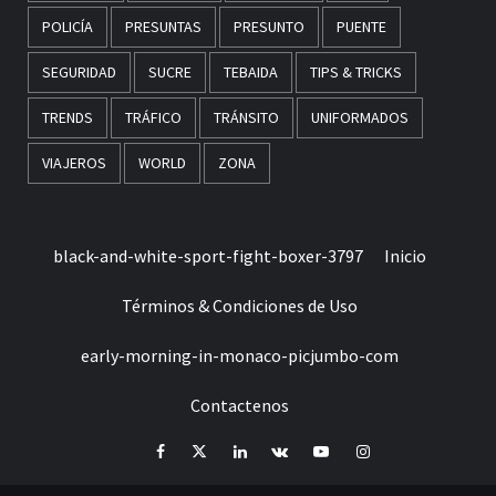
POLICÍA
PRESUNTAS
PRESUNTO
PUENTE
SEGURIDAD
SUCRE
TEBAIDA
TIPS & TRICKS
TRENDS
TRÁFICO
TRÁNSITO
UNIFORMADOS
VIAJEROS
WORLD
ZONA
black-and-white-sport-fight-boxer-3797
Inicio
Términos & Condiciones de Uso
early-morning-in-monaco-picjumbo-com
Contactenos
Facebook
Twitter
LinkedIn
VK
YouTube
Instagram