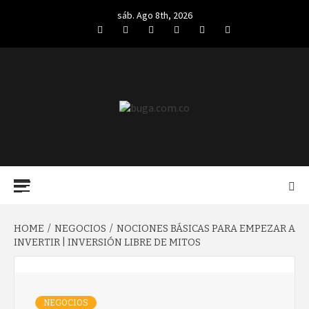
Skip
sáb. Ago 8th, 2026
to
Facebook
Twitter
LinkedIn
VK
YouTube
Instagram
content
BUGA.COM.CO
Primary
Menu
HOME
NEGOCIOS
NOCIONES BÁSICAS PARA EMPEZAR A
INVERTIR | INVERSIÓN LIBRE DE MITOS
NEGOCIOS