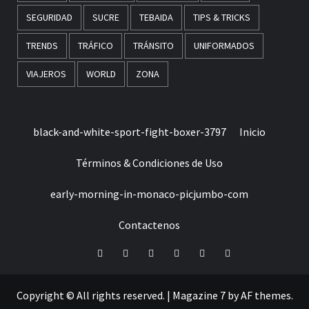
SEGURIDAD
SUCRE
TEBAIDA
TIPS & TRICKS
TRENDS
TRÁFICO
TRÁNSITO
UNIFORMADOS
VIAJEROS
WORLD
ZONA
black-and-white-sport-fight-boxer-3797
Inicio
Términos & Condiciones de Uso
early-morning-in-monaco-picjumbo-com
Contactenos
Facebook
Twitter
LinkedIn
VK
YouTube
Instagram
Copyright © All rights reserved.
|
Magazine 7
by AF themes.